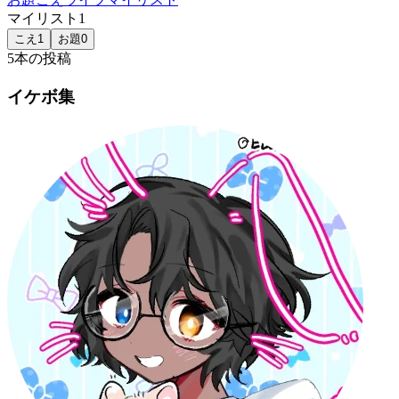
マイリスト
1
こえ
1
お題
0
5
本の投稿
イケボ集