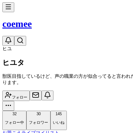
coe
mee
ヒユ
ヒユタ
獣医目指しているけど、声の職業の方が似合ってると言われ
ります。
フォロー
32
30
145
フォロー中
フォロワー
いいね
お題
こえ
ライブ
マイリスト