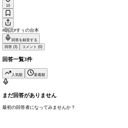
10
#
朗読
#
すぅの台本
回答を録音する
回答 (
3
)
コメント (
0
)
回答一覧
3
件
人気順
新着順
まだ回答がありません
最初の回答者になってみませんか？