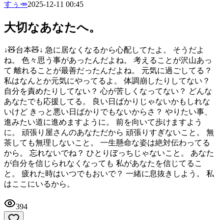
すぅ🥕
2025-12-11 00:45
大切なあなたへ。
↓🧸台本🧸↓ 急に居なくなるから心配してたよ。 そうだよ
ね。 色々思う事があったんだよね。 考えることが沢山あっ
て 離れることが最善だったんだよね。 元気に過ごしてる？
私はなんとか元気にやってるよ。 体調崩したりしてない？
自分を責めたりしてない？ 心が苦しくなってない？ どんな
あなたでも応援してる。 良い日ばかりじゃないかもしれな
いけど きっと悪い日ばかりでもないからさ？ やりたい事、
進みたい道に進めますように。 前を向いて歩けますよう
に。 頑張り屋さんのあなただから 頑張りすぎないこと。 無
茶しても無理しないこと。 一生懸命な姿は絶対伝わってる
から。 忘れないでね？ ひとりぼっちじゃないこと。 あなた
が自分を信じられなくなっても 私があなたを信じてるこ
と。 疲れた時はいつでもおいで？ 一緒に息抜きしよう。 私
はここにいるから。
394