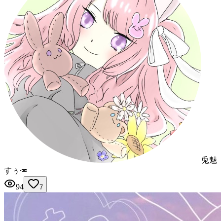
兎魅
すぅ🥕
94
7