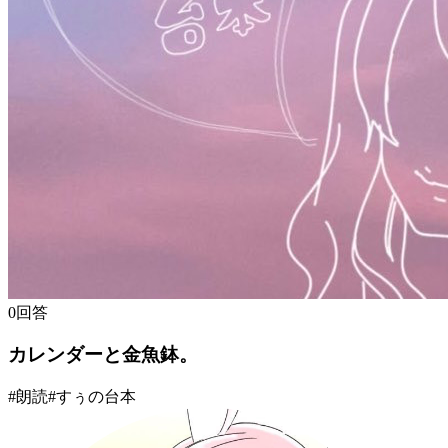
0
回答
カレンダーと金魚鉢。
#
朗読
#
すぅの台本