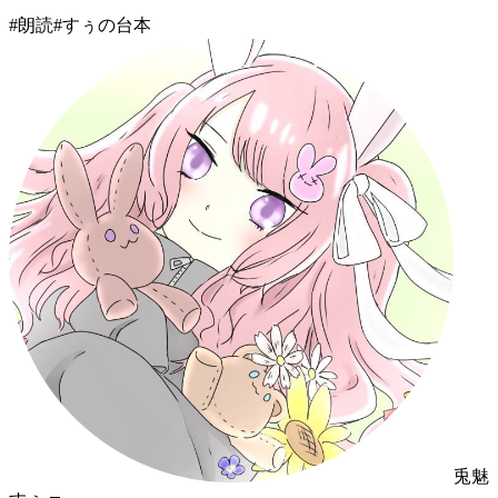
#
朗読
#
すぅの台本
兎魅