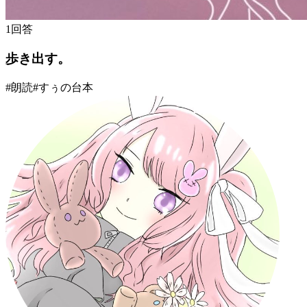
1
回答
歩き出す。
#
朗読
#
すぅの台本