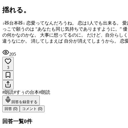
揺れる。
↓🧸台本🧸↓ 恋愛ってなんだろうね。 恋は1人でも出来る
っこで願うのは "あなたも同じ気持ちでありますように。” 
の何かなのかな。 大事に想ってるのに。 だけど、自分らし
違うなにか。 消してしまえば 自分が消えてしまうから。 恋
205
3
#
朗読
#
すぅの台本
#
朗読
回答を録音する
回答 (
0
)
コメント (
0
)
回答一覧
0
件