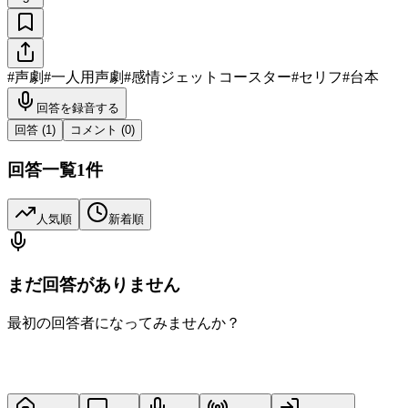
#
声劇
#
一人用声劇
#
感情ジェットコースター
#
セリフ
#
台本
回答を録音する
回答 (
1
)
コメント (
0
)
回答一覧
1
件
人気順
新着順
まだ回答がありません
最初の回答者になってみませんか？