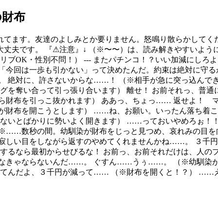
の財布
れてます。友達のよしみとか要りません。怒鳴り散らかしてくだ
大丈夫です。 『⚠注意』↓ （※〜〜）は、読み解きやすいよう
リブOK・性別不問！） --- またパチンコ！？いい加減にしろ
「今回は一歩も引かない」って決めたんだ。約束は絶対に守る
。 絶対に、許さないからな……！ （※相手が急に突っ込んで
グを奪い合って引っ張り合います） 離せ！ お前それっ、普通
ら財布を引っこ抜かれます） ああっ、ちょっ…… 返せよ！ 
が財布を開こうとします） ……ね、お願い。いったん落ち着こ
ないとばかりに勢いよく開きます） ……っておいやめろぉ！！
※……数秒の間。幼馴染が財布をじっと見つめ、哀れみの目を向
寂しい目をしながら返すのやめてくれませんかね……。 ３千円
情するなら最初からせびるな！ お前っ、お前それだけは、人の
なきゃならないんだ……。 ぐすん……うぅ……。 （※幼馴染
ってんだよ、３千円が減って…… （※財布を開くと！？） …