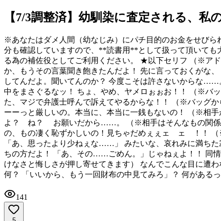
【7/3調整済】幼馴染に査定される、私
※あなたはダメ人間（幼なじみ）にパチ目的のお金をせびら
分も確認していますので、**読書用**として扱って頂いても
る為の補佐役としてご利用ください。 ★以下セリフ （※アド
か、もうその言葉聞き飽きたんだよ！ 先に言っておくがな、
してんだよ。聞いてんのか？ 今度こそは許さないからな……
中をまさぐるなッ！ ちょ、やめ、ヤメロぉぉお！！ （※バッ
た、マジで弁護士呼んで訴えてやるからな！！ （※バッグか
ーーっと厳しいの。本当に、本当に一銭もないの！ （※相手
よ？ ね？ お願いだから……。 （※相手はそんなもの関係
の、もの凄く恥ずかしいの！見ちゃだめぇぇェ゙ェ゙！！ （
「あ、思ったより少ねぇな……」 みたいな、哀れみに満ちた
ちの方だよ！ 「あ、その……ごめん。」じゃねぇよ！！ 同
けなさと悔しさが押し寄せてきます） なんでこんな目に遭わ
何？ 「いいから、もう一回財布の中見てみろ」？ 何がある
141
5