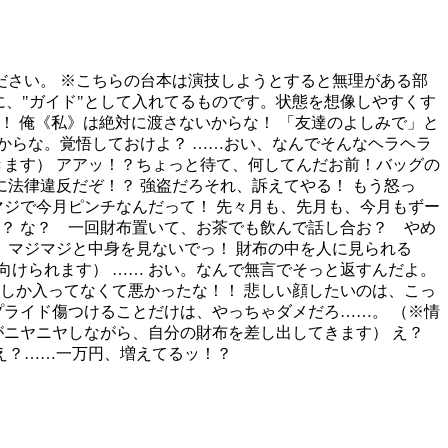
さい。 ※こちらの台本は演技しようとすると無理がある部
に、"ガイド"として入れてるものです。状態を想像しやすくす
よ！ 俺《私》は絶対に渡さないからな！ 「友達のよしみで」と
からな。覚悟しておけよ？ ……おい、なんでそんなヘラヘラ
きます） アアッ！？ちょっと待て、何してんだお前！バッグの
に法律違反だぞ！？ 強盗だろそれ、訴えてやる！ もう怒っ
マジで今月ピンチなんだって！ 先々月も、先月も、今月もずー
？ な？ 一回財布置いて、お茶でも飲んで話し合お？ やめ
 マジマジと中身を見ないでっ！ 財布の中を人に見られる
けられます） …… おい。なんで無言でそっと返すんだよ。
しか入ってなくて悪かったな！！ 悲しい顔したいのは、こっ
プライド傷つけることだけは、やっちゃダメだろ……。 （※情
がニヤニヤしながら、自分の財布を差し出してきます） え？
…え？……一万円、増えてるッ！？