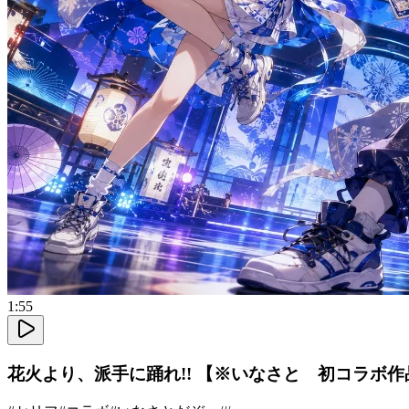
1:55
花火より、派手に踊れ!! 【※いなさと 初コラボ作