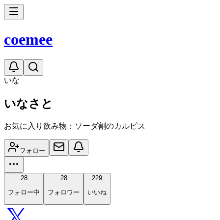
coe
mee
いな
いなさと
お気に入り飲み物：ソーダ割のカルピス
フォロー
28
28
229
フォロー中
フォロワー
いいね