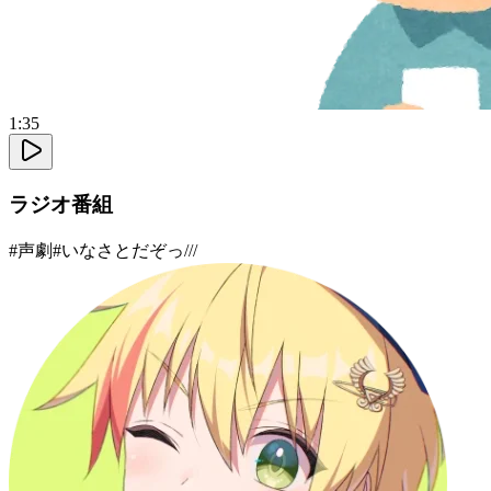
1:35
ラジオ番組
#
声劇
#
いなさとだぞっ///