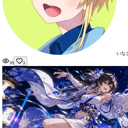
いな
30
3