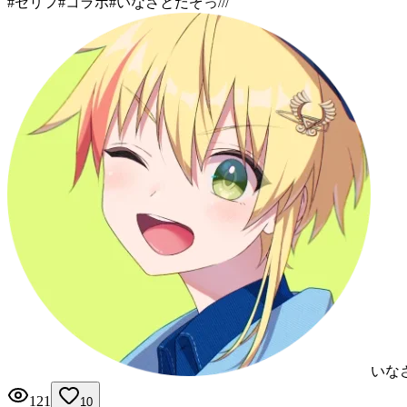
#
セリフ
#
コラボ
#
いなさとだぞっ///
いな
121
10