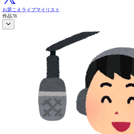
お題
こえ
ライブ
マイリスト
作品
78