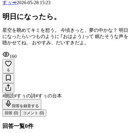
すぅ🥕
2026-05-28 15:23
明日になったら。
星空を眺めてキミを想う。 今頃きっと、夢の中かな？ 明日
になったらいつものように ｢おはよう｣って 眠たそうな声を
聴かせてね。 おやすみ、だいすきだよ。
160
6
#
朗読
#
すぅの詩
#
すぅの台本
回答を録音する
回答 (
0
)
コメント (
0
)
回答一覧
0
件