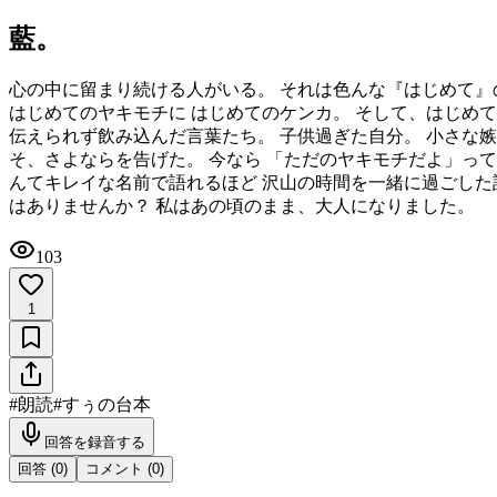
藍。
心の中に留まり続ける人がいる。 それは色んな『はじめて』の
はじめてのヤキモチに はじめてのケンカ。 そして、はじめて
伝えられず飲み込んだ言葉たち。 子供過ぎた自分。 小さな嫉
そ、さよならを告げた。 今なら 「ただのヤキモチだよ」って
んてキレイな名前で語れるほど 沢山の時間を一緒に過ごした
はありませんか？ 私はあの頃のまま、大人になりました。
103
1
#
朗読
#
すぅの台本
回答を録音する
回答 (
0
)
コメント (
0
)