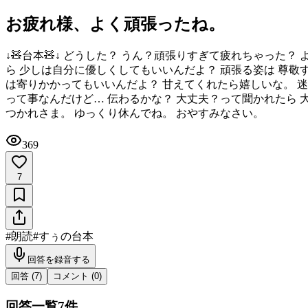
お疲れ様、よく頑張ったね。
↓🧸台本🧸↓ どうした？ うん？頑張りすぎて疲れちゃった
ら 少しは自分に優しくしてもいいんだよ？ 頑張る姿は 尊敬
は寄りかかってもいいんだよ？ 甘えてくれたら嬉しいな。 
って事なんだけど… 伝わるかな？ 大丈夫？って聞かれたら 
つかれさま。 ゆっくり休んでね。 おやすみなさい。
369
7
#
朗読
#
すぅの台本
回答を録音する
回答 (
7
)
コメント (
0
)
回答一覧
7
件