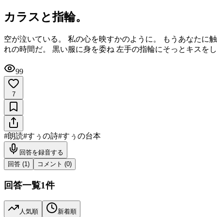
カラスと指輪。
空が泣いている。 私の心を映すかのように。 もうあなたに触
れの時間だ。 黒い服に身を委ね 左手の指輪にそっとキスを
99
7
#
朗読
#
すぅの詩
#
すぅの台本
回答を録音する
回答 (
1
)
コメント (
0
)
回答一覧
1
件
人気順
新着順