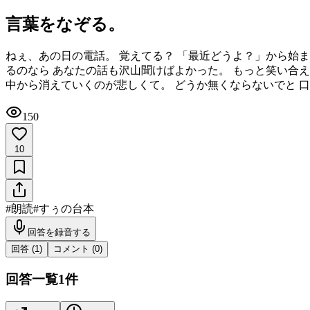
言葉をなぞる。
ねぇ、あの日の電話。 覚えてる？ 「最近どうよ？」から始ま
るのなら あなたの話も沢山聞けばよかった。 もっと笑い合え
中から消えていくのが悲しくて。 どうか無くならないでと 口
150
10
#
朗読
#
すぅの台本
回答を録音する
回答 (
1
)
コメント (
0
)
回答一覧
1
件