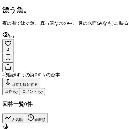
漂う魚。
夜の海で泳ぐ魚。 真っ暗な水の中。 月の水面(みなも)に 映
96
4
#
朗読
#
すぅの詩
#
すぅの台本
回答を録音する
回答 (
0
)
コメント (
0
)
回答一覧
0
件
人気順
新着順