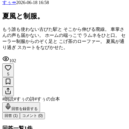
すぅ🥕
2026-06-18 16:58
夏風と制服。
もう誰も使わない古びた駅と そこから伸びる廃線。 車掌さ
んの声も届かない。 ホームの端っこで ラムネをひと口。 セ
ーラー制服からのぞく足と こげ茶のローファー。 夏風が通
り過ぎ スカートをなびかせた。
102
5
#
朗読
#
すぅの詩
#
すぅの台本
回答を録音する
回答 (
1
)
コメント (
0
)
回答一覧
1
件