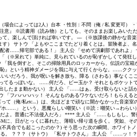
概要 ・1人（場合によっては2人）台本 ・性別：不問（俺 / 私 変
⚠注意』 ※読書用（読み物）としても、そのままお楽しみいた
て、楽しんで頂ければ幸いです。 --- （※放課後の静かな
す） サトウ 「よもやここまでたどり着くとは。冒険者よ、名
配者……帰宅部である！」 主人公 「せめて演劇部であれよ」
 「（※呆れて）単純に、見られているのが恥ずかしくて発狂し
ウ 「我を倒すと、そこの掃除用具のロッカーから、伝説の宝箱が
羞恥』という精神ダメージを我に与えて行くからな。……ククッ
……いいだろう、我が呪いを解き放ち、障る（さわる）事なくここ
ってるっぽいな。 ……何だろ、ビー玉か？ それともポケット
出したまま動かない） 主人公 「……はぁ。受け取らないと話
 「フハハハハッ！ そんなものあるワケないだろ！もらえると
って（俺/私etc...）は、先ほどまで頑なに開かなかった音
ホゲホ……」 という、悪魔らしい嘲笑い（※読：嘲笑い→わら
だよ。普通に不法侵入だろ」 **** 主人公 「……もしもし、
GMに、日がとっくに暮れた、薄暗い帰り道を歩く。 突如、そ
(不具合でも起こったのか？) そう思った次の瞬間、ホワイト
る。 ？？？（サトウ） 「私サトウさん」 主人公 「……ッ！