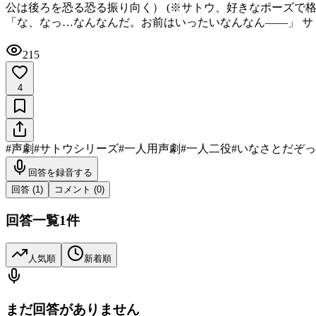
公は後ろを恐る恐る振り向く） (※サトウ、好きなポーズで格
「な、なっ…なんなんだ。お前はいったいなんなん――」 サ
215
4
#
声劇
#
サトウシリーズ
#
一人用声劇
#
一人二役
#
いなさとだぞっ//
回答を録音する
回答 (
1
)
コメント (
0
)
回答一覧
1
件
人気順
新着順
まだ回答がありません