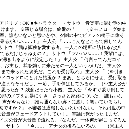
更可） ・アドリブ：OK ■キャラクター ・サトウ：音楽室に潜む謎の中
だけます。 ※演じる場合は、終盤の「――（※モノローグ始ま
音楽室。誰もいないと思いきや、夕闇の中でピアノの椅子に偉そ
乗るがいい……！」 主人公 「……こんなところで何してん
 サトウ 「我は孤独を愛する者。一人この場所に訪れるたび、
てるだけじゃねぇの？」 サトウ 「フハハハ……！我輩には、
湧き出るように設定した！」 主人公 「 何言ってんだコイ
、お主も、我を煽りに来たその一人というわけだ」 主人公
まで来られた褒美だ。これを受け取れ」 主人公 「（※引き
でドロッドロにとけた飴玉か？ まあ、どちらにせよ、受け取る
が進まなそうだし、一応、手を伸ばしてみるか」 （※主人公が
思ったか？ 残念だったな小僧」 主人公 「今すぐ張り倒して
楽室の扉のノブを乱暴に引き、さっさと家路についた。 誰もいな
い）声が今もなお、誰も通らない廊下に虚しく響いているらし
警察ですか？」 不審者は通報しないといけない。 それは世の中
の音量がフェードアウトしていく。 電話は繋がったままだ。
ノイズの音が大音量で流れる。 (なんだ、一体何が起こってるん
？」 サトウ 「今…… アナタの後ろにいるの。」 （※主人