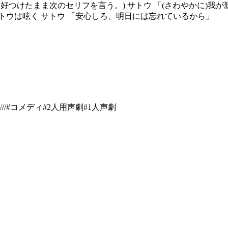
好つけたまま次のセリフを言う。) サトウ 「(さわやかに)我
トウは呟く サトウ 「安心しろ、明日には忘れているから」
/
#
コメディ
#
2人用声劇
#
1人声劇