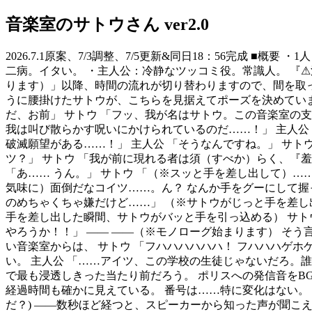
音楽室のサトウさん ver2.0
2026.7.1原案、7/3調整、7/5更新&同日18：56完成 ■
二病。イタい。 ・主人公：冷静なツッコミ役。常識人。 『
ります）」以降、時間の流れが切り替わりますので、間を取っ
うに腰掛けたサトウが、こちらを見据えてポーズを決めていま
だ、お前」 サトウ 「フッ、我が名はサトウ。この音楽室の支
我は叫び散らかす呪いにかけられているのだ……！」 主人公
破滅願望がある……！」 主人公 「そうなんですね。」 サト
ツ？」 サトウ 「我が前に現れる者は須（すべか）らく、『
「あ…… うん。」 サトウ 「（※スッと手を差し出して）
気味に）面倒だなコイツ……。ん？ なんか手をグーにして握
のめちゃくちゃ嫌だけど……」 （※サトウがじっと手を差し
手を差し出した瞬間、サトウがバッと手を引っ込める） サトウ
やろうか！！」 ―― ――（※モノローグ始まります） そう言
い音楽室からは、 サトウ 「フハハハハハハ！ フハハハゲ
い。 主人公 「……アイツ、この学校の生徒じゃないだろ。誰
で最も浸透しきった当たり前だろう。 ポリスへの発信音をB
経過時間も確かに見えている。 番号は……特に変化はない。 
だ？) ――数秒ほど経つと、スピーカーから知った声が聞こえ