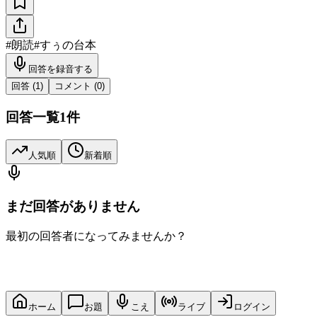
#
朗読
#
すぅの台本
回答を録音する
回答 (
1
)
コメント (
0
)
回答一覧
1
件
人気順
新着順
まだ回答がありません
最初の回答者になってみませんか？
ホーム
お題
こえ
ライブ
ログイン