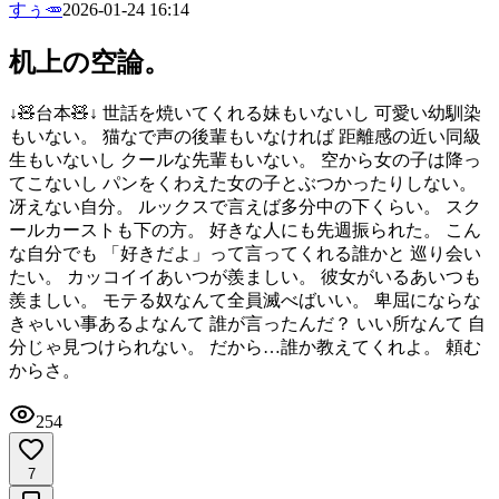
すぅ🥕
2026-01-24 16:14
机上の空論。
↓🧸台本🧸↓ 世話を焼いてくれる妹もいないし 可愛い幼馴染
もいない。 猫なで声の後輩もいなければ 距離感の近い同級
生もいないし クールな先輩もいない。 空から女の子は降っ
てこないし パンをくわえた女の子とぶつかったりしない。
冴えない自分。 ルックスで言えば多分中の下くらい。 スク
ールカーストも下の方。 好きな人にも先週振られた。 こん
な自分でも 「好きだよ」って言ってくれる誰かと 巡り会い
たい。 カッコイイあいつが羨ましい。 彼女がいるあいつも
羨ましい。 モテる奴なんて全員滅べばいい。 卑屈にならな
きゃいい事あるよなんて 誰が言ったんだ？ いい所なんて 自
分じゃ見つけられない。 だから…誰か教えてくれよ。 頼む
からさ。
254
7