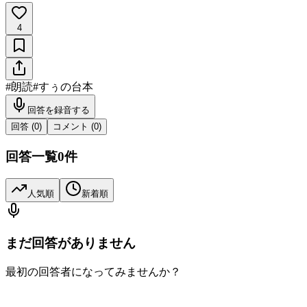
4
#
朗読
#
すぅの台本
回答を録音する
回答 (
0
)
コメント (
0
)
回答一覧
0
件
人気順
新着順
まだ回答がありません
最初の回答者になってみませんか？