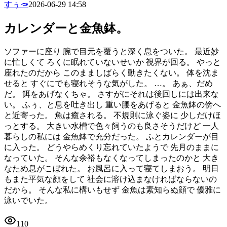
すぅ🥕
2026-06-29 14:58
カレンダーと金魚鉢。
ソファーに座り 腕で目元を覆うと深く息をついた。 最近妙
に忙しくて ろくに眠れていないせいか 視界が回る。 やっと
座れたのだから このまましばらく動きたくない。 体を沈ま
せると すぐにでも寝れそうな気がした。 …。 あぁ、だめ
だ。 餌をあげなくちゃ。 さすがにそれは後回しには出来な
い。 ふぅ、と息を吐き出し 重い腰をあげると 金魚鉢の傍へ
と近寄った。 魚は癒される。 不規則に泳ぐ姿に 少しだけほ
っとする。 大きい水槽で色々飼うのも良さそうだけど 一人
暮らしの私には 金魚鉢で充分だった。 ふとカレンダーが目
に入った。 どうやらめくり忘れていたようで 先月のままに
なっていた。 そんな余裕もなくなってしまったのかと 大き
なため息がこぼれた。 お風呂に入って寝てしまおう。 明日
もまた平気な顔をして 社会に溶け込まなければならないの
だから。 そんな私に構いもせず 金魚は素知らぬ顔で 優雅に
泳いでいた。
110