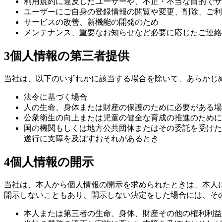
利用規約に違反したユーザーや、不正・不当な目的でサ
ユーザーにご自身の登録情報の閲覧や変更、削除、ご利
サービスの改善、新機能の開発のため
メンテナンス、重要なお知らせなど必要に応じたご連絡
3
個人情報の第三者提供
当社は、以下のいずれかに該当する場合を除いて、あらかじ
法令に基づく場合
人の生命、身体または財産の保護のために必要がある場
公衆衛生の向上または児童の健全な育成の推進のために
国の機関もしくは地方公共団体またはその委託を受けた
遂行に支障を及ぼすおそれがあるとき
4
個人情報の開示
当社は、本人から個人情報の開示を求められたときは、本人
開示しないこともあり、開示しない決定をした場合には、そ
本人または第三者の生命、身体、財産その他の権利利益