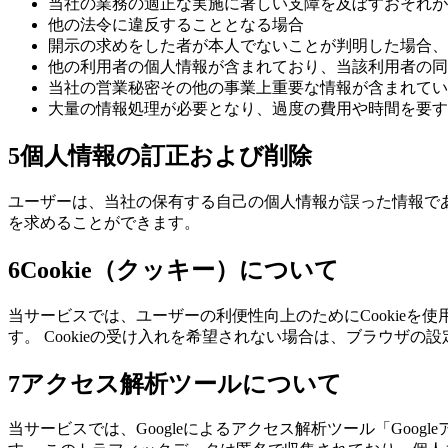
当社の業務の適正な実施に著しい支障を及ぼすおそれが
他の法令に違反することとなる場合
開示の求めをした者が本人でないことが判明した場合、
他の利用者の個人情報が含まれており、当該利用者の同
当社の営業秘密その他の事業上重要な情報が含まれてい
大量の情報処理が必要となり、過度の費用や時間を要す
5
個人情報の訂正および削除
ユーザーは、当社の保有する自己の個人情報が誤った情報で
を求めることができます。
6
Cookie（クッキー）について
当サービスでは、ユーザーの利便性向上のためにCookieを
す。 Cookieの受け入れを希望されない場合は、ブラウザ
7
アクセス解析ツールについて
当サービスでは、Googleによるアクセス解析ツール「Goog