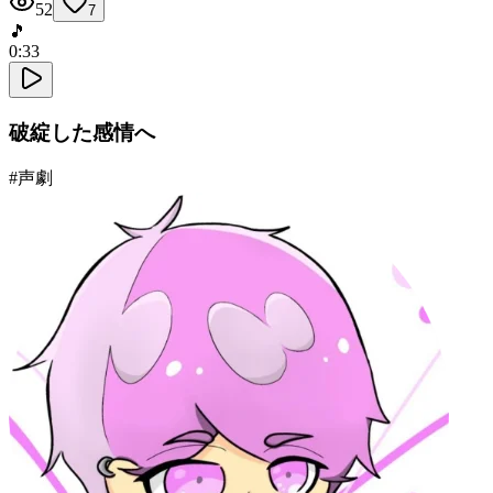
52
7
🎵
0:33
破綻した感情へ
#
声劇