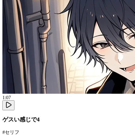
1:07
ゲスい感じで4
#
セリフ