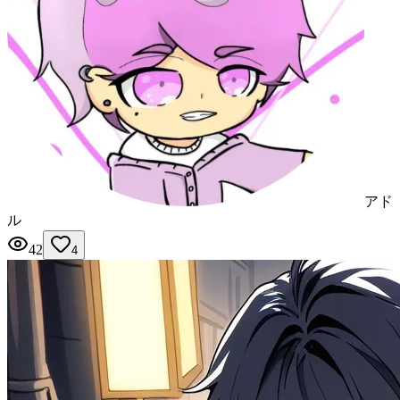
アド
ル
42
4