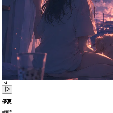
1:41
儚夏
#
朗読