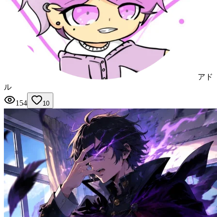
アド
ル
154
10