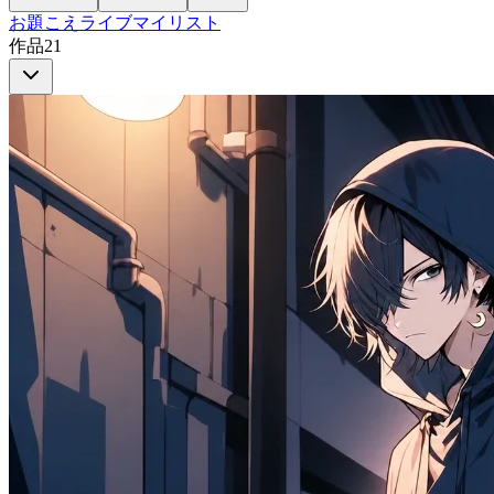
お題
こえ
ライブ
マイリスト
作品
21