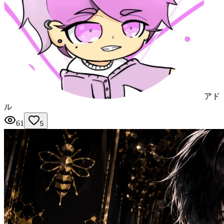
アド
ル
61
5