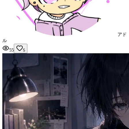
アド
ル
55
5