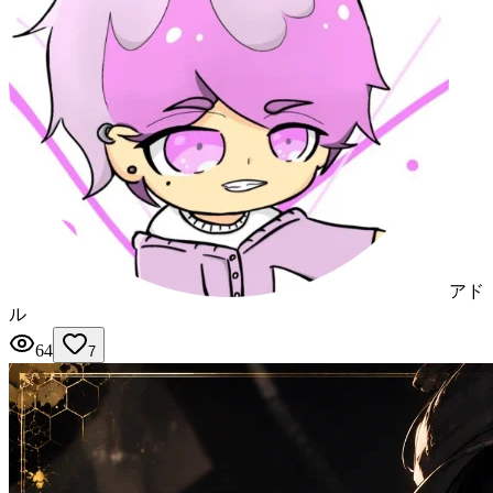
アド
ル
64
7