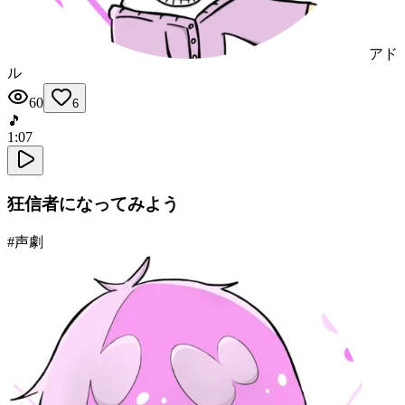
アド
ル
60
6
🎵
1:07
狂信者になってみよう
#
声劇