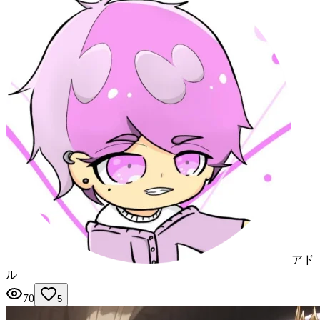
アド
ル
70
5