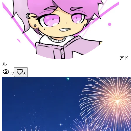
アド
ル
27
5