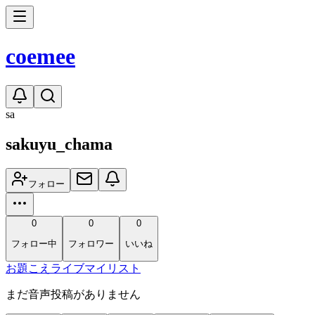
coe
mee
sa
sakuyu_chama
フォロー
0
0
0
フォロー中
フォロワー
いいね
お題
こえ
ライブ
マイリスト
まだ音声投稿がありません