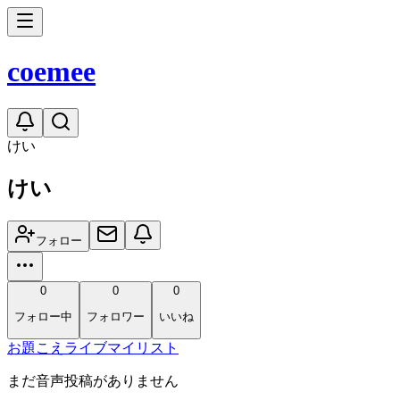
coe
mee
けい
けい
フォロー
0
0
0
フォロー中
フォロワー
いいね
お題
こえ
ライブ
マイリスト
まだ音声投稿がありません