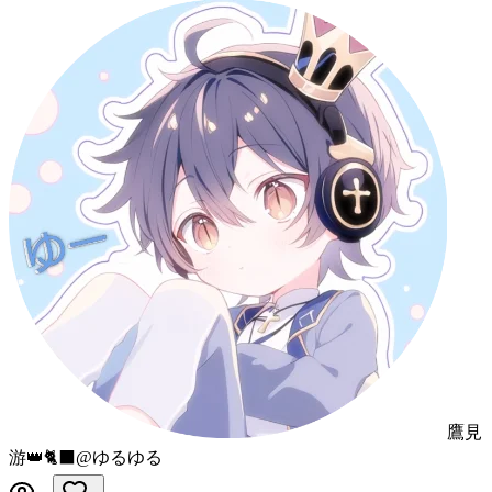
鷹見
游👑🐈‍⬛@ゆるゆる