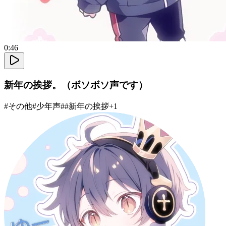
0:46
新年の挨拶。（ボソボソ声です）
#
その他
#
少年声
#
#新年の挨拶
+
1