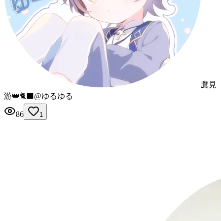
鷹見
游👑🐈‍⬛@ゆるゆる
86
1