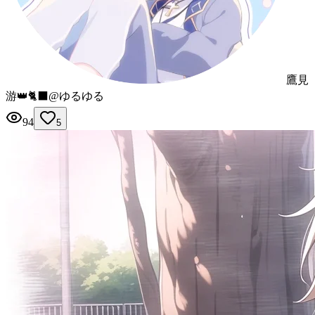
鷹見
游👑🐈‍⬛@ゆるゆる
94
5