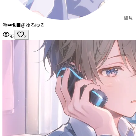
鷹見
游👑🐈‍⬛@ゆるゆる
93
2