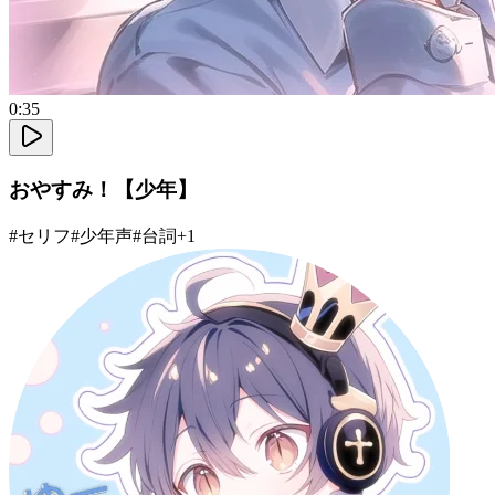
0:35
おやすみ！【少年】
#
セリフ
#
少年声
#
台詞
+
1