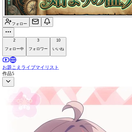
フォロー
2
3
10
フォロー中
フォロワー
いいね
お題
こえ
ライブ
マイリスト
作品
5