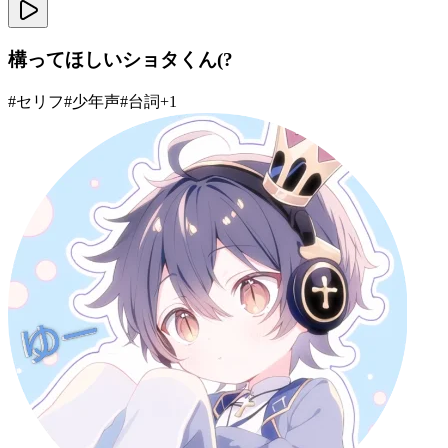
構ってほしいショタくん(?
#
セリフ
#
少年声
#
台詞
+
1