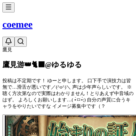
coe
mee
鷹見
鷹見游👑🐈‍⬛@ゆるゆる
投稿は不定期です！ ゆーと申します。 口下手で演技力は皆
無で…滑舌が悪いです／(^o^)＼ 声は少年声らしいです。 ※
聴く方次第なので実際はわかりません！とりあえず中音域の
はず。 よろしくお願いします…( •̀ㅁ•́;) 自分の声質に合うキ
ャラをやりたいですな イメージ募集中です（？