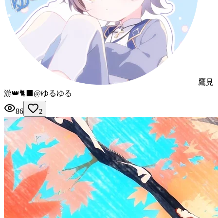
鷹見
游👑🐈‍⬛@ゆるゆる
86
2