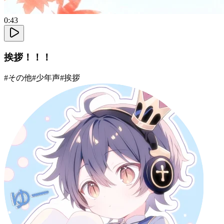
0:43
挨拶！！！
#
その他
#
少年声
#
挨拶