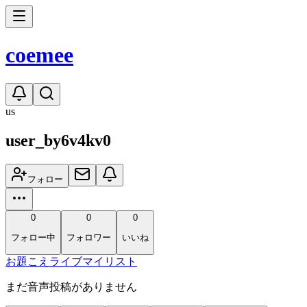
coe
mee
us
user_by6v4kv0
フォロー
0
0
0
フォロー中
フォロワー
いいね
お題
こえ
ライブ
マイリスト
まだ音声投稿がありません