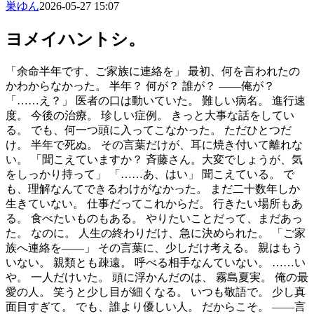
巣ゆん
2026-05-27 15:07
ヨメイハントシ。
「余命半年です、ご家族に連絡を」 最初、何を言われたの
かわからなかった。 半年？ 何が？ 誰が？ ――俺が？
「……え？」 医者の口は動いていた。 難しい病名。 進行速
度。 今後の治療。 珍しい症例。 きっと大事な話をしてい
る。 でも、何一つ頭に入ってこなかった。 ただひとつだ
け。 半年で死ぬ。 その言葉だけが、耳に焼き付いて離れな
い。 「聞こえていますか？ 斉藤さん。大変でしょうが、気
をしっかり持って」 「……あ、はい」 聞こえている。 で
も、理解なんてできるわけがなかった。 まだ二十数年しか
生きていない。 仕事だってこれからだ。 行きたい場所もあ
る。 食べたいものもある。 やりたいことだって、まだあっ
た。 なのに。 人生の終わりだけ、急に決められた。 「ご家
族へ連絡を――」 その言葉に、少しだけ考える。 親はもう
いない。 親類とも疎遠。 呼べる相手なんていない。 ……い
や。 一人だけいた。 頭に浮かんだのは、 霧島夏実。 俺の最
愛の人。 笑うと少し目が細くなる。 いつも敬語で。 少し真
面目すぎて。 でも、誰より優しい人。 だからこそ。 ――言