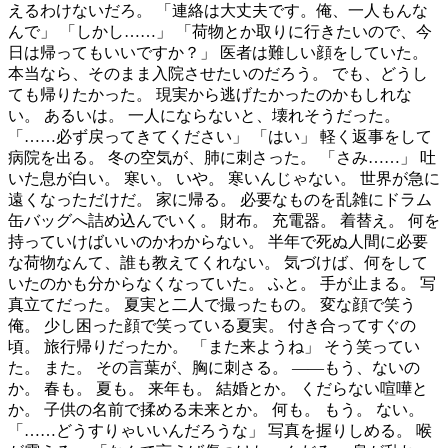
えるわけないだろ。 「連絡は大丈夫です。俺、一人もんな
んで」 「しかし……」 「荷物とか取りに行きたいので、今
日は帰ってもいいですか？」 医者は難しい顔をしていた。
本当なら、そのまま入院させたいのだろう。 でも、どうし
ても帰りたかった。 現実から逃げたかったのかもしれな
い。 あるいは。 一人にならないと、壊れそうだった。
「……必ず戻ってきてください」 「はい」 軽く返事をして
病院を出る。 冬の空気が、肺に刺さった。 「さみ……」 吐
いた息が白い。 寒い。 いや。 寒いんじゃない。 世界が急に
遠くなっただけだ。 家に帰る。 必要なものを乱雑にドラム
缶バッグへ詰め込んでいく。 財布。 充電器。 着替え。 何を
持っていけばいいのかわからない。 半年で死ぬ人間に必要
な荷物なんて、誰も教えてくれない。 気づけば、何をして
いたのかも分からなくなっていた。 ふと。 手が止まる。 写
真立てだった。 夏実と二人で撮ったもの。 変な顔で笑う
俺。 少し困った顔で笑っている夏実。 付き合ってすぐの
頃。 旅行帰りだったか。 「また来ようね」 そう笑ってい
た。 また。 その言葉が、胸に刺さる。 ――もう、ないの
か。 春も。 夏も。 来年も。 結婚とか。 くだらない喧嘩と
か。 子供の名前で揉める未来とか。 何も。 もう。 ない。
「……どうすりゃいいんだろうな」 写真を握りしめる。 喉