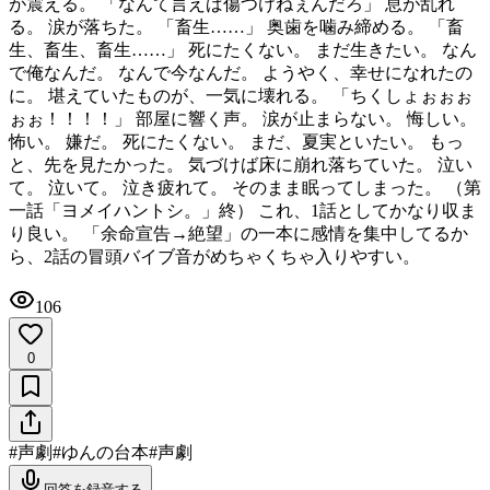
が震える。 「なんて言えば傷つけねぇんだろ」 息が乱れ
る。 涙が落ちた。 「畜生……」 奥歯を噛み締める。 「畜
生、畜生、畜生……」 死にたくない。 まだ生きたい。 なん
で俺なんだ。 なんで今なんだ。 ようやく、幸せになれたの
に。 堪えていたものが、一気に壊れる。 「ちくしょぉぉぉ
ぉぉ！！！！」 部屋に響く声。 涙が止まらない。 悔しい。
怖い。 嫌だ。 死にたくない。 まだ、夏実といたい。 もっ
と、先を見たかった。 気づけば床に崩れ落ちていた。 泣い
て。 泣いて。 泣き疲れて。 そのまま眠ってしまった。 （第
一話「ヨメイハントシ。」終） これ、1話としてかなり収ま
り良い。 「余命宣告→絶望」の一本に感情を集中してるか
ら、2話の冒頭バイブ音がめちゃくちゃ入りやすい。
106
0
#
声劇
#
ゆんの台本
#
声劇
回答を録音する