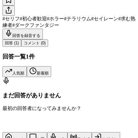
#
セリフ
#
初心者歓迎
#
ホラー
#
テラリウム
#
セイレーン
#
求む熟
練者
#
ダークファンタジー
回答を録音する
回答 (
1
)
コメント (
0
)
回答一覧
1
件
人気順
新着順
まだ回答がありません
最初の回答者になってみませんか？