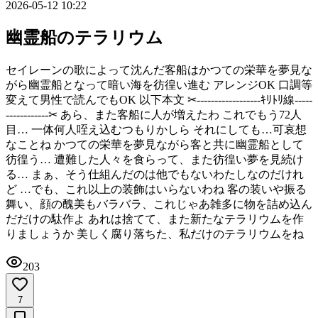
2026-05-12 10:22
幽霊船のテラリウム
セイレーンの歌によって沈んだ客船はかつての栄華を夢見な
がら幽霊船となって暗い海を彷徨い進む アレンジOK 口調等
変えて男性で読んでもOK 以下本文 ‪✂︎‬------------------ｷﾘﾄﾘ線-----
------------‪✂︎ あら、また客船に人が増えたわ これでもう72人
目… 一体何人咥え込むつもりかしら それにしても…可哀想
なことね かつての栄華を夢見ながら客と共に幽霊船として
彷徨う… 遭難した人々を食らって、また彷徨い夢を見続け
る… まぁ、そう仕組んだのは他でもないわたしなのだけれ
ど …でも、これ以上の装飾はいらないわね 客の装いや振る
舞い、顔の醜美もバラバラ、これじゃあ雑多に物を詰め込ん
だだけの駄作よ あれは捨てて、また新たなテラリウムを作
りましょうか 美しく腐り落ちた、私だけのテラリウムをね
203
7