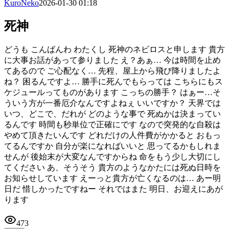
KuroNeko
2026-01-30 01:18
死神
どうも こんばんわ わたくし 死神のネビロスと申します 貴方
に大事お話があって参りました え？あぁ… 今は時間を止め
てあるので ご心配なく… 先程、屋上から飛び降りましたよ
ね？ 困るんですよ… 勝手に死んでもらっては こちらにもス
ケジュールってものがあります こっちの勝手？ はぁー…そ
ういう方が一番厄介なんですよねぇ いいですか？ 天界では
いつ、どこで、だれが どのような事で 死ぬかは決まってい
るんです 時間も秒単位で正確にです なので突発的な自殺は
やめて頂きたいんです どれだけの人件費がかかると おもっ
てるんですか 自分が楽になればいいと 思ってるかもしれま
せんが 後始末が大変なんですからね 命をもう少し大切にし
てください あ、そうそう 貴方のようなかたには死ぬ日時を
お知らせしています えーっと貴方が亡くなるのは… あー明
日だ 惜しかったですねー それではまた 明日、お迎えにあが
ります
473