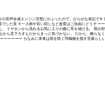
方の音声合成エンジン完璧にかぶったので、ひらがな表記です 
でした笑 ※一人称や言い回しなど改変はご自由にどうぞ ーー
し、イヤホンから流れるお気に入りの曲に耳を傾ける。 雨が好
上から見下ろすんだからきっと気づかない。 だから、飾らなく
ーーーーーーー ちなみに本来は雨を防ぐ羽織物を指す言葉らし