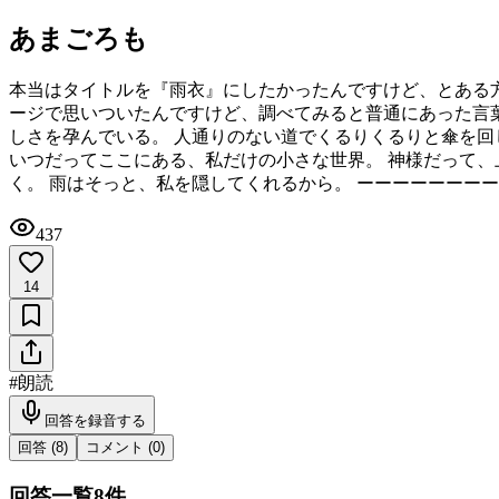
あまごろも
本当はタイトルを『雨衣』にしたかったんですけど、とある
ージで思いついたんですけど、調べてみると普通にあった言葉
しさを孕んでいる。 人通りのない道でくるりくるりと傘を回
いつだってここにある、私だけの小さな世界。 神様だって、
く。 雨はそっと、私を隠してくれるから。 ーーーーーーー
437
14
#
朗読
回答を録音する
回答 (
8
)
コメント (
0
)
回答一覧
8
件