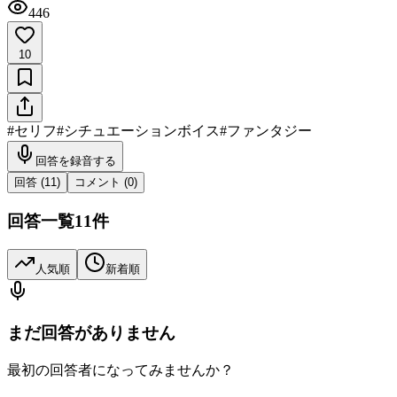
446
10
#
セリフ
#
シチュエーションボイス
#
ファンタジー
回答を録音する
回答 (
11
)
コメント (
0
)
回答一覧
11
件
人気順
新着順
まだ回答がありません
最初の回答者になってみませんか？