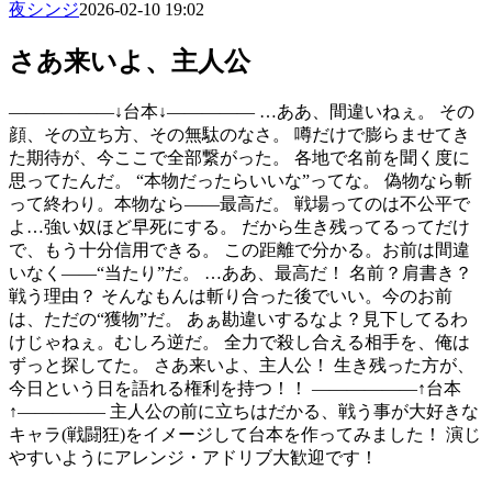
夜シンジ
2026-02-10 19:02
さあ来いよ、主人公
――――――↓台本↓――――― …ああ、間違いねぇ。 その
顔、その立ち方、その無駄のなさ。 噂だけで膨らませてき
た期待が、今ここで全部繋がった。 各地で名前を聞く度に
思ってたんだ。 “本物だったらいいな”ってな。 偽物なら斬
って終わり。本物なら――最高だ。 戦場ってのは不公平で
よ…強い奴ほど早死にする。 だから生き残ってるってだけ
で、もう十分信用できる。 この距離で分かる。お前は間違
いなく――“当たり”だ。 …ああ、最高だ！ 名前？肩書き？
戦う理由？ そんなもんは斬り合った後でいい。今のお前
は、ただの“獲物”だ。 あぁ勘違いするなよ？見下してるわ
けじゃねぇ。むしろ逆だ。 全力で殺し合える相手を、俺は
ずっと探してた。 さあ来いよ、主人公！ 生き残った方が、
今日という日を語れる権利を持つ！！ ――――――↑台本
↑――――― 主人公の前に立ちはだかる、戦う事が大好きな
キャラ(戦闘狂)をイメージして台本を作ってみました！ 演じ
やすいようにアレンジ・アドリブ大歓迎です！