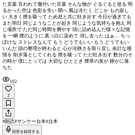
た言葉 言われて傷付いた言葉 そんな物が ぐるぐると巡る 明
るかった空は 色彩を失い 闇へ 風は冷たく どこか もの寂し
い 大きく煙を吸って ため息と共に吐き出す 今日が過ぎても
また明日 同じようなことが起き 同じような気持ちを抱え 同
じ場所で ただ同じ時間を費やす 頭に詰め込んだ様々な記憶
を 一瞬 煙のように 真っ白に染めて 消し去った はぁ… ちっ
ぽけな ストレスなんて もう どうでもいい もう どうでもい
いんだ 頭の整理が終わると 心が冷静さを取り戻し 余計な感
情を 削ぎ落としてくれる 煙を吸って ただ吐き出す 数分のそ
の時が 僕にとっては 大切な ひととき 煙草の灰が 静かに落
ちた
102
2
#
朗読
#
サンケー台本
#
台本
回答を録音する