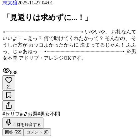
志太狼
2025-11-27 04:01
「見返りは求めずに...！」
⋆┈┈┈┈┈┈┈┈┈┈┈┈┈┈┈⋆ いやいや、 お礼なんて
いいよ！ ...えっ？ 何で助けてくれたかって？ そんなの、 そ
うした方が カッコよかったからに 決まってるじゃん！ ふふ
っ、じゃあねっ！ ⋆┈┈┈┈┈┈┈┈┈┈┈┈┈┈┈⋆ ※男
女不問 アドリブ・アレンジOKです。
838
21
#
セリフ
#
🧦お題
#
男女不問
回答を録音する
回答 (
22
)
コメント (
0
)