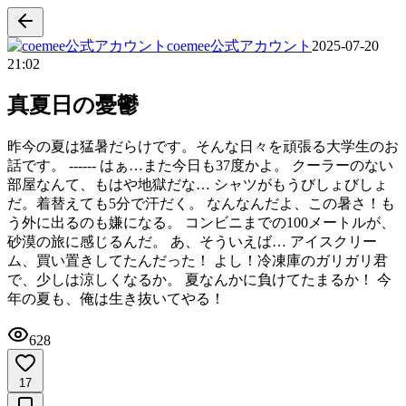
coemee公式アカウント
2025-07-20
21:02
真夏日の憂鬱
昨今の夏は猛暑だらけです。そんな日々を頑張る大学生のお
話です。 ------ はぁ…また今日も37度かよ。 クーラーのない
部屋なんて、もはや地獄だな… シャツがもうびしょびしょ
だ。着替えても5分で汗だく。 なんなんだよ、この暑さ！も
う外に出るのも嫌になる。 コンビニまでの100メートルが、
砂漠の旅に感じるんだ。 あ、そういえば… アイスクリー
ム、買い置きしてたんだった！ よし！冷凍庫のガリガリ君
で、少しは涼しくなるか。 夏なんかに負けてたまるか！ 今
年の夏も、俺は生き抜いてやる！
628
17