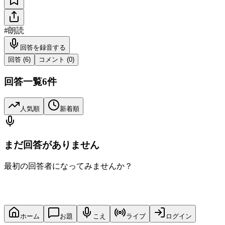
#
朗読
回答を録音する
回答 (
6
)
コメント (
0
)
回答一覧
6
件
人気順
新着順
まだ回答がありません
最初の回答者になってみませんか？
ホーム
お題
こえ
ライブ
ログイン