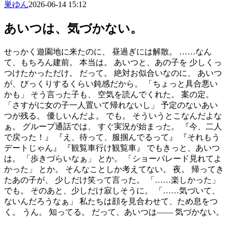
巣ゆん
2026-06-14 15:12
あいつは、気づかない。
せっかく遊園地に来たのに、 昼過ぎには解散。 ……なん
て、もちろん建前。 本当は。 あいつと、あの子を 少しくっ
つけたかっただけ。 だって。 絶対お似合いなのに、 あいつ
が、びっくりするくらい鈍感だから。 「ちょっと具合悪い
かも」 そう言った子も、 空気を読んでくれた。 案の定。
「さすがに女の子一人置いて帰れないし」 予定のないあい
つが残る。 優しいんだよ。 でも。 そういうとこなんだよな
ぁ。 グループ通話では、 すぐ実況が始まった。 『今、二人
で戻った！』 『え、待って、服掴んでるって』 『それもう
デートじゃん』 『観覧車行け観覧車』 でもきっと、あいつ
は。 「歩きづらいなぁ」 とか。 「ショーパレード見れてよ
かった」 とか。 そんなことしか考えてない。 夜。 帰ってき
たあの子が、 少しだけ笑って言った。 「……楽しかった」
でも。 そのあと、少しだけ寂しそうに。 「……気づいて、
ないんだろうなぁ」 私たちは顔を見合わせて、ため息をつ
く。 うん。 知ってる。 だって、あいつは―― 気づかない。