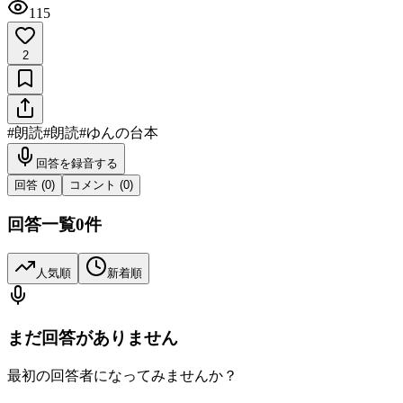
115
2
#
朗読
#
朗読
#
ゆんの台本
回答を録音する
回答 (
0
)
コメント (
0
)
回答一覧
0
件
人気順
新着順
まだ回答がありません
最初の回答者になってみませんか？