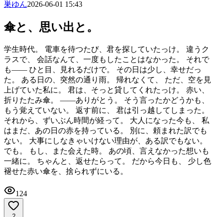
巣ゆん
2026-06-01 15:43
傘と、思い出と。
学生時代。 電車を待つたび、君を探していたっけ。 違うク
ラスで、 会話なんて、一度もしたことはなかった。 それで
も—— ひと目、見れるだけで。 その日は少し、幸せだっ
た。 ある日の、突然の通り雨。 帰れなくて、 ただ、空を見
上げていた私に。 君は、そっと貸してくれたっけ。 赤い、
折りたたみ傘。 ——ありがとう。 そう言ったかどうかも、
もう覚えていない。 返す前に、 君は引っ越してしまった。
それから、ずいぶん時間が経って。 大人になった今も、 私
はまだ、あの日の赤を持っている。 別に、頼まれた訳でも
ない。 大事にしなきゃいけない理由が、ある訳でもない。
でも。 もし、また会えた時。 あの頃、言えなかった想いも
一緒に。 ちゃんと、返せたらって。 だから今日も、 少し色
褪せた赤い傘を、捨られずにいる。
124
2