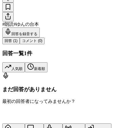
#
朗読
#
ゆんの台本
回答を録音する
回答 (
1
)
コメント (
0
)
回答一覧
1
件
人気順
新着順
まだ回答がありません
最初の回答者になってみませんか？