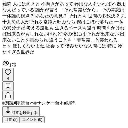
難問 人には向きと 不向きがあって 器用な人もいれば 不器用
な人だっている 誰かが言う 「それ常識だから」 その常識は
一体誰の視点？ あなたの意見？ それとも 世間の多数決？ 九
十九％の人がそれを常識と呼ぶなら 僕はこぼれ落ちた 一％
の異分子だ 考える速度も 生きるペースも違う 時間をかけれ
ば出来るかもしれないけれど 今の僕には それが出来ない 出
来ないことを責められ 違うことを「非常識」と笑われる
日々 優しくないよね 社会って 僕みたいな人間には 特に 冷
たすぎる世界だ
176
4
#
朗読
#
朗読台本
#
サンケー台本
#
朗読
回答を録音する
回答 (
3
)
コメント (
0
)