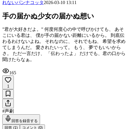
れないパンナコッタ
2026-03-10 13:11
手の届かぬ少女の届かぬ想い
”君が大好きだよ。” 何度何度心の中で呼びかけても、 あそ
こにいる君は、 僕が手の届かない距離にいるから。 到底伝
わるわけないよね。 それなのに、 それでもね、 希望を求め
てしまうんだ。 愛されたいって。 もう、 夢でもいいから
さ。 ただ一言だけ、 「伝わったよ」 だけでも、君の口から
聞けたらなぁ。
165
1
#
声劇
回答を録音する
回答 (
1
)
コメント (
0
)