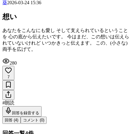
葵
2026-03-24 15:36
想い
あなたをこんなにも愛し そして支えられているということ
を 心の底から伝えたいです。 今はまだ、この想いは伝えら
れていないけれど いつかきっと伝えます。 この、(小さな)
両手を広げて。
280
7
#
朗読
回答を録音する
回答 (
4
)
コメント (
0
)
回答一覧
4
件