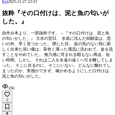
Kei
2025-11-27 22:33
抜粋『その口付けは、泥と魚の匂いが
した。』
自作台本より、一部抜粋です。 -- 『その口付けは、泥と魚
の匂いがした。』 大水の翌日。 水底に沈んだ幼馴染は、思
いの外、早く見つかった。 閉じた目。 血の気のない頬に新
しく出来た深い傷は、茶色く濁った濁流に洗われて、血を流
すことをやめていた。 無力感に苛まれる暇もない再会。短
い時間。しかし、それは二人を永遠の遠くへ引き離してしま
った。 そこに在るのに、そこにいない。 どんなに離れてし
まったのか、実感ができず、確かめるようにした口付けは、
泥と魚の匂いがした。
166
2