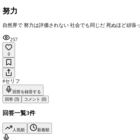
努力
自然界で 努力は評価されない 社会でも同じだ 死ぬほど頑張
257
0
#
セリフ
回答を録音する
回答 (
3
)
コメント (
0
)
回答一覧
3
件
人気順
新着順