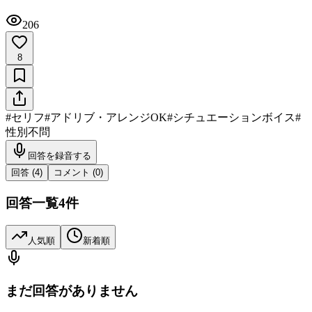
206
8
#
セリフ
#
アドリブ・アレンジOK
#
シチュエーションボイス
#
性別不問
回答を録音する
回答 (
4
)
コメント (
0
)
回答一覧
4
件
人気順
新着順
まだ回答がありません