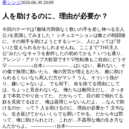
夜シンジ
2026-06-30 20:09
人を助けるのに、理由が必要か？
今回のテーマは｢敵味方関係なく救いの手を差し伸べる主人
公｣を意識してみました！ シチュエーションは敵との戦闘後
に、その相手を助けようとするシーン。 人によっては｢甘
い｣と捉えられるかもしれませんね。 ここまで"THE主人
公"みたいなキャラを創作したの初めてかも？ いつも通り、
アレンジ・アドリブ大歓迎です‼️ 💡性転換もご自由にどうぞ
💡 ―――――↓台本↓――――― …はいはい、暴れない。 そ
の傷で無理に動いたら、俺の苦労が増えるだろ。 敵に助け
られるくらいなら死んだ方がマシ？ うん、そういう強が
り、嫌いじゃないよ。 でも却下。 命を捨てる理由にして
は、ちょっと見合わないな。 俺たちは敵同士だし、 さっき
まで本気でやり合ってた。 だからって、目の前で倒れてる
奴を見捨てるほど、 俺は器用じゃないんだよ。 …なんで助
けるのか、って？ 人を助けるのに、理由が必要か？ 文句な
ら、生き延びてからいくらでも聞いてやる。 だから今は黙
って、俺に助けられとけ。 これが…不器用な俺の生き方な
んだからよ。 ―――――↑台本↑―――――