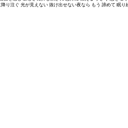
降り注ぐ 光が見えない 抜け出せない夜なら もう 諦めて 眠り