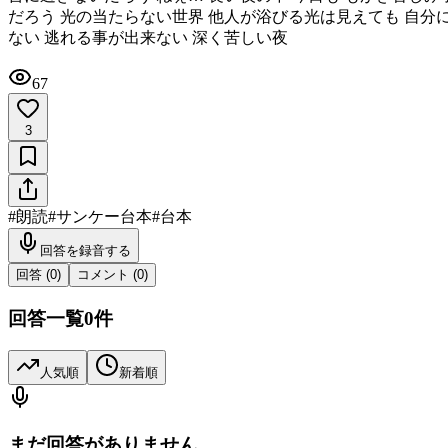
だろう 光の当たらない世界 他人が浴びる光は見えても 自分に
ない 逃れる事が出来ない 深く苦しい夜
67
3
#
朗読
#
サンケー台本
#
台本
回答を録音する
回答 (
0
)
コメント (
0
)
回答一覧
0
件
人気順
新着順
まだ回答がありません