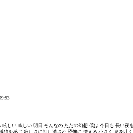
09:53
眩しい 眩しい 明日 そんなの ただの幻想 僕は 今日も 長い夜
孤独を感じ 寂しさに押し潰され 恐怖に 怯える 小さく 息を吐く