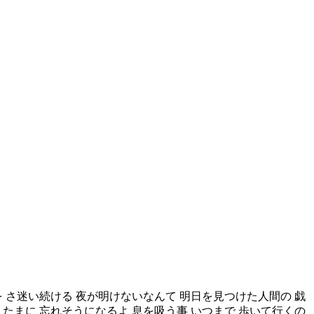
を さ迷い続ける 夜が明けないなんて 明日を見つけた人間の 戯
 たまに 忘れそうになるよ 息を吸う事 いつまで 歩いて行くの