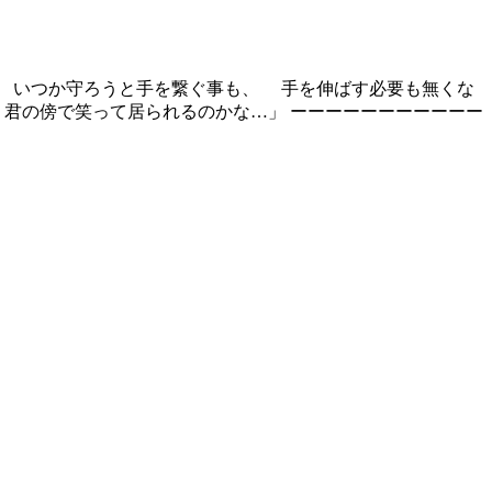
 いつか守ろうと手を繋ぐ事も、 手を伸ばす必要も無くな
の傍で笑って居られるのかな…」 ーーーーーーーーーーー