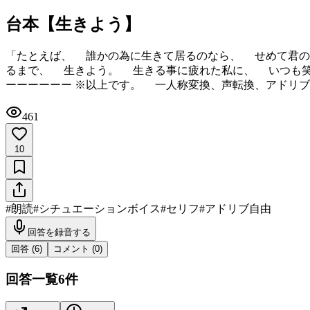
台本【生きよう】
「たとえば、 誰かの為に生きて居るのなら、 せめて君の
るまで、 生きよう。 生きる事に疲れた私に、 いつも
ーーーーーー ※以上です。 一人称変換、声転換、アドリ
461
10
#
朗読
#
シチュエーションボイス
#
セリフ
#
アドリブ自由
回答を録音する
回答 (
6
)
コメント (
0
)
回答一覧
6
件