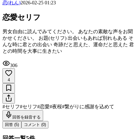
恋(れん)
2026-02-25 01:23
恋愛セリフ
男女自由に読んでみてください。 あなたの素敵な声をお聞
かせください。 お題(セリフ) 出会いもあれば別れもある そ
んな時に君との出会い 奇跡だと思えた、運命だと思えた 君
との時間を大事に生きたい
306
4
#
セリフ
#
セリフ
#
恋愛
#
夜桜
#
繋がりに感謝を込めて
回答を録音する
回答 (
5
)
コメント (
0
)
回答一覧
5
件