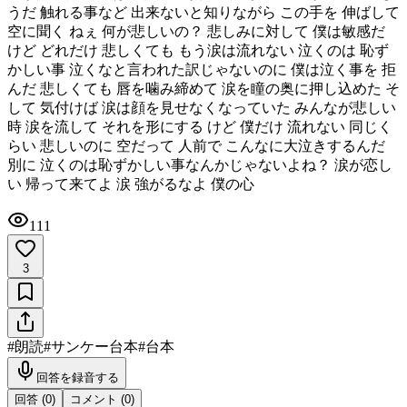
うだ 触れる事など 出来ないと知りながら この手を 伸ばして
空に聞く ねぇ 何が悲しいの？ 悲しみに対して 僕は敏感だ
けど どれだけ 悲しくても もう涙は流れない 泣くのは 恥ず
かしい事 泣くなと言われた訳じゃないのに 僕は泣く事を 拒
んだ 悲しくても 唇を噛み締めて 涙を瞳の奥に押し込めた そ
して 気付けば 涙は顔を見せなくなっていた みんなが悲しい
時 涙を流して それを形にする けど 僕だけ 流れない 同じく
らい 悲しいのに 空だって 人前で こんなに大泣きするんだ
別に 泣くのは恥ずかしい事なんかじゃないよね？ 涙が恋し
い 帰って来てよ 涙 強がるなよ 僕の心
111
3
#
朗読
#
サンケー台本
#
台本
回答を録音する
回答 (
0
)
コメント (
0
)