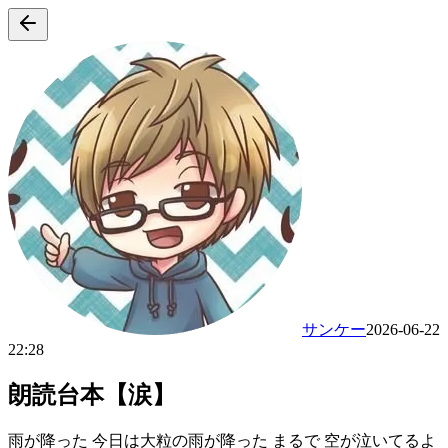
サンケー
2026-06-22
22:28
朗読台本【涙】
雨が降った 今日は大粒の雨が降った まるで 空が泣いてるよ