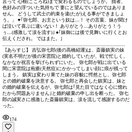
言って 心根(こころね)まで変わるものでしょうか。 拙者、
色好みの浮ついた気持ちで 妻にと望んでいるのではありま
せん。 どうして武士の約束を違(たが)える事ができましょ
う。」 ♥｢弥七郎、お主という奴は…！ その言葉、妹が聞け
ば泣いて喜ぶに違いない！ ありがとう…ありがとう！う
ぅ…(感激して涙を流す)｣ ♠｢妹御には後で見舞いに行くとお
伝えくだされ。 ではまた。｣
……………………………………………………………………
【あらすじ】 吉弘弥七郎(後の高橋紹運)は、斎藤鎮実の妹
(実名不明だが後の宋雲院)と婚約していたが、戦で忙しく、
なかなか祝言を挙げられずにいた。 弥七郎が戦に出ている
間に宋雲院は疱瘡(天然痘)にかかってしまい顔に痕が残って
しまう。 鎮実は変わり果てた妹の容貌に愕然とし、弥七郎
との婚約破棄を決意する。 弥七郎と再会した鎮実は、妹と
の婚約破棄を伝えるが、弥七郎は｢見た目ではなく心に惚れ
たから問題ありません｣と婚約破棄の申し出を断った。 弥七
郎の誠実さに感激した斎藤鎮実は、涙を流して感謝するのだ
った。
174