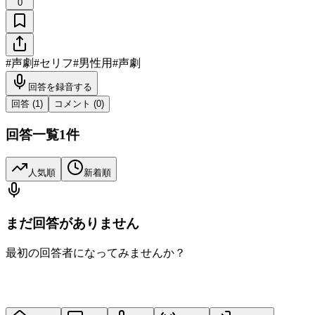
0
#
声劇
#
セリフ
#
男性用
#
声劇
回答を録音する
回答 (
1
)
コメント (
0
)
回答一覧
1
件
人気順
新着順
まだ回答がありません
最初の回答者になってみませんか？