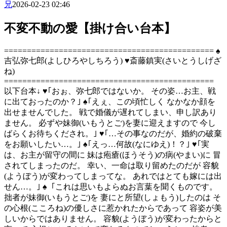
兄
2026-02-23 02:46
不変不動の愛【掛け合い台本】
============================================== ♠
吉弘弥七郎(よしひろやしちろう) ♥斎藤鎮実(さいとうしげざ
ね)
==============================================
以下台本↓ ♥｢おぉ、弥七郎ではないか。 その姿…お主、戦
に出ておったのか？｣ ♠｢えぇ、この頃忙しく なかなか顔を
出せませんでした。 戦で婚儀が遅れてしまい、申し訳あり
ません。 必ずや妹御(いもうとご)を妻に迎えますので 今し
ばらくお待ちくだされ。｣ ♥｢…その事なのだが、婚約の破棄
をお願いしたい…。｣ ♠｢えっ…何故(なにゆえ)！？｣ ♥｢実
は、お主が留守の間に 妹は疱瘡(ほうそう)の病(やまい)に 冒
されてしまったのだ。 幸い、一命は取り留めたのだが 容貌
(ようぼう)が変わってしまってな。 あれではとても嫁には出
せん…。｣ ♠「これは思いもよらぬお言葉を聞くものです。
拙者が妹御(いもうとご)を 妻にと所望(しょもう)したのは そ
の心根(こころね)の優しさに惹かれたからであって 容姿が美
しいからではありません。 容貌(ようぼう)が変わったからと