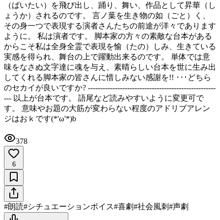
（ばいたい）を飛び出し、踊り、舞い、作品として昇華（し
ょうか）されるのです。 言ノ葉を生き物の如（ごと）く、
その身一つで表現する演者さんたちの前途が洋々であります
ように。 私は演者です。 脚本家の方々の素敵な台本がある
からこそ私は全身全霊で表現を愉（たの）しみ、生きている
実感を得られ、舞台の上で躍動出来るのです。 単体では意
味をなさぬ文字達に魂を与え、素晴らしい台本を世に生み出
してくれる脚本家の皆さんに惜しみない感謝を!! ･･･どちら
のセカイが良いですか? ----------------------------------------------------
--- 以上が台本です。 語尾など読みやすいように変更可で
す。 意味やお題の大筋が変わらない程度のアドリブアレン
ジはおｋです(*'ω'*)b
378
6
#
朗読
#
シチュエーションボイス
#
喜劇
#
社会風刺
#
声劇