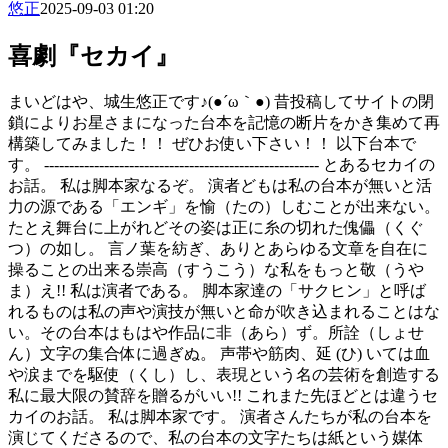
悠正
2025-09-03 01:20
喜劇『セカイ』
まいどはや、城生悠正です♪(●´ω｀●) 昔投稿してサイトの閉
鎖によりお星さまになった台本を記憶の断片をかき集めて再
構築してみました！！ ぜひお使い下さい！！ 以下台本で
す。 ------------------------------------------------------- とあるセカイの
お話。 私は脚本家なるぞ。 演者どもは私の台本が無いと活
力の源である「エンギ」を愉（たの）しむことが出来ない。
たとえ舞台に上がれどその姿は正に糸の切れた傀儡（くぐ
つ）の如し。 言ノ葉を紡ぎ、ありとあらゆる文章を自在に
操ることの出来る崇高（すうこう）な私をもっと敬（うや
ま）え!! 私は演者である。 脚本家達の「サクヒン」と呼ば
れるものは私の声や演技が無いと命が吹き込まれることはな
い。その台本はもはや作品に非（あら）ず。所詮（しょせ
ん）文字の集合体に過ぎぬ。 声帯や筋肉、延 (ひ) いては血
や涙までを駆使（くし）し、表現という名の芸術を創造する
私に最大限の賛辞を贈るがいい!! これまた先ほどとは違うセ
カイのお話。 私は脚本家です。 演者さんたちが私の台本を
演じてくださるので、私の台本の文字たちは紙という媒体