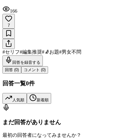
166
7
#
セリフ
#
編集推奨
#
🧦お題
#
男女不問
回答を録音する
回答 (
0
)
コメント (
0
)
回答一覧
0
件
人気順
新着順
まだ回答がありません
最初の回答者になってみませんか？