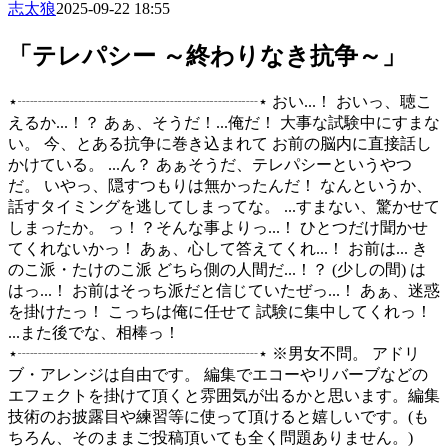
志太狼
2025-09-22 18:55
「テレパシー ～終わりなき抗争～」
⋆┈┈┈┈┈┈┈┈┈┈┈┈┈┈┈⋆ おい...！ おいっ、聴こ
えるか...！？ あぁ、そうだ！...俺だ！ 大事な試験中にすまな
い。 今、とある抗争に巻き込まれて お前の脳内に直接話し
かけている。 ...ん？ あぁそうだ、テレパシーというやつ
だ。 いやっ、隠すつもりは無かったんだ！ なんというか、
話すタイミングを逃してしまってな。 ...すまない、驚かせて
しまったか。 っ！？そんな事よりっ...！ ひとつだけ聞かせ
てくれないかっ！ あぁ、心して答えてくれ...！ お前は... き
のこ派・たけのこ派 どちら側の人間だ...！？ (少しの間) は
はっ...！ お前はそっち派だと信じていたぜっ...！ あぁ、迷惑
を掛けたっ！ こっちは俺に任せて 試験に集中してくれっ！
...また後でな、相棒っ！
⋆┈┈┈┈┈┈┈┈┈┈┈┈┈┈┈⋆ ※男女不問。 アドリ
ブ・アレンジは自由です。 編集でエコーやリバーブなどの
エフェクトを掛けて頂くと雰囲気が出るかと思います。編集
技術のお披露目や練習等に使って頂けると嬉しいです。(も
ちろん、そのままご投稿頂いても全く問題ありません。)