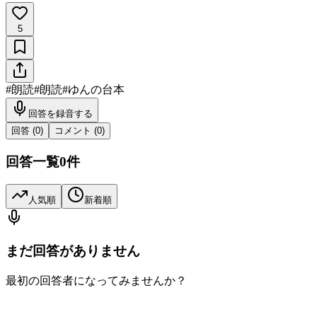
5
#
朗読
#
朗読
#
ゆんの台本
回答を録音する
回答 (
0
)
コメント (
0
)
回答一覧
0
件
人気順
新着順
まだ回答がありません
最初の回答者になってみませんか？