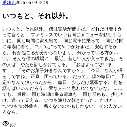
巣ゆん
2026-06-09 18:19
いつもと、それ以外。
いつもと、それ以外。 僕は冒険が苦手だ。 どれだけ苦手か
って言うと、 ファミレスでいつも同じメニューを頼むくら
いに。 同じ時間に家を出て、 同じ電車に乗って、 同じ時間
に職場に着く。 “いつも”ってやつが好きだ。 安心するか
ら。 何が起こるか分からないより、 分かっている方がい
い。 そんな僕の職場に、 最近、新しい人が入ってきた。 そ
の人は、やたら話しかけてくる。 「おはようございま
す！」 「そのお菓子好きなんですか？」 「今日、なんか眠
そうですね」 正直、困っている。 だって。 僕の毎日に、 予
定外なんて無かったから。 毎日、少しだけ緊張する。 何を
話せばいいんだろう。 変な人って思われてないかな。 ……
でも。 最近。 同じ時間に乗る電車も、 同じ景色も。 少しだ
け、違って見える。 いつも通りが好きだった。 だけど。
“いつも”の外側も、 悪くないのかもしれない。 その人がい
るなら。
107