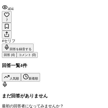
404
7
#
セリフ
回答を録音する
回答 (
4
)
コメント (
0
)
回答一覧
4
件
人気順
新着順
まだ回答がありません
最初の回答者になってみませんか？