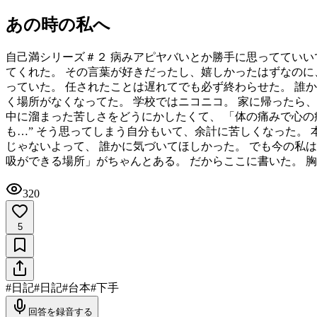
あの時の私へ
自己満シリーズ＃２ 病みアピヤバいとか勝手に思ってていい
てくれた。 その言葉が好きだったし、嬉しかったはずなのに、
っていた。 任されたことは遅れてでも必ず終わらせた。 誰
く場所がなくなってた。 学校ではニコニコ。 家に帰ったら、
中に溜まった苦しさをどうにかしたくて、 「体の痛みで心の
も…” そう思ってしまう自分もいて、余計に苦しくなった。
じゃないよって、 誰かに気づいてほしかった。 でも今の私
吸ができる場所」がちゃんとある。 だからここに書いた。 
320
5
#
日記
#
日記
#
台本
#
下手
回答を録音する