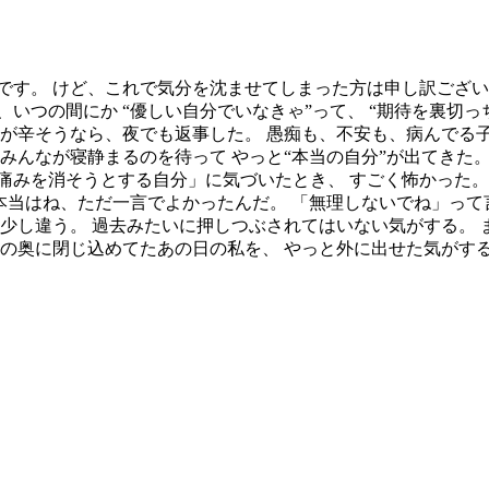
です。 けど、これで気分を沈ませてしまった方は申し訳ござい
いつの間にか “優しい自分でいなきゃ”って、 “期待を裏切っ
かが辛そうなら、夜でも返事した。 愚痴も、不安も、病んでる
みんなが寝静まるのを待って やっと“本当の自分”が出てきた
痛みを消そうとする自分」に気づいたとき、 すごく怖かった。
 本当はね、ただ一言でよかったんだ。 「無理しないでね」っ
は少し違う。 過去みたいに押しつぶされてはいない気がする。 
胸の奥に閉じ込めてたあの日の私を、 やっと外に出せた気がす