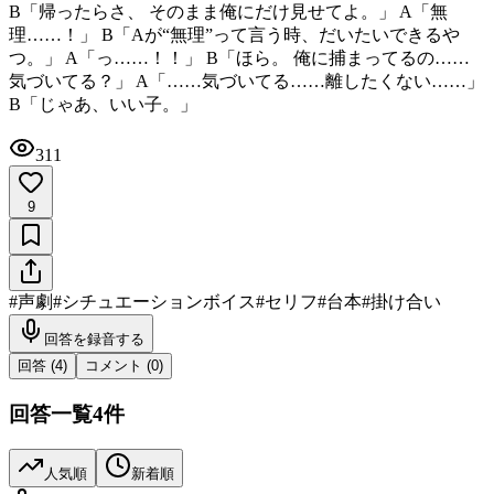
B「帰ったらさ、 そのまま俺にだけ見せてよ。」 A「無
理……！」 B「Aが“無理”って言う時、だいたいできるや
つ。」 A「っ……！！」 B「ほら。 俺に捕まってるの……
気づいてる？」 A「……気づいてる……離したくない……」
B「じゃあ、いい子。」
311
9
#
声劇
#
シチュエーションボイス
#
セリフ
#
台本
#
掛け合い
回答を録音する
回答 (
4
)
コメント (
0
)
回答一覧
4
件
人気順
新着順