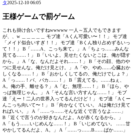
タ
2025-12-10 06:05
王様ゲームで罰ゲーム
これも掛け合いですねwwwww 一人～五人でもできます
が、、w ＿＿＿＿＿ モブ達「Aくん可愛い〜！！」 モブ達
「メイド似合いすぎ！！」 モブ達「Bくん独り占めずるいっ
て！！」 B「……A、こっち来て。」 A「ちょっ……みんな
見てる……！」 B「いいよ。見せたくないとこは、俺が隠す
から。」 A「な、なんだよそれ……！」 B「その顔、他のや
つに見せんな。俺だけ見とけ。」 A「や、やめ……心臓おか
しくなる……！」 B「おかしくしてるの、俺だけでしょ？」
A「っ……！バ、バカ……！」 B「震えてる。……ねぇ、
A。俺の手、離せる？」 A「む、無理……！」 B「ほら、や
っぱ無理じゃん。」 A「そんな言い方すんな……！」 モブ
達「えー！二人の世界入ってるんだけど！」 モブ達「Aくー
んこっち向いて〜！」 B「向かなくていい。 Aは俺だけ見て
ればいい。」 A「……っ……そんな近くで言うなよ……」
B「近くで言うのが好きなんだよ。Aが赤くなるから。」
A「もう……いじめんな……！」 B「いじめてない。 ……甘
やかしてるんだよ、A。」 A「……っ……B……ばか……」