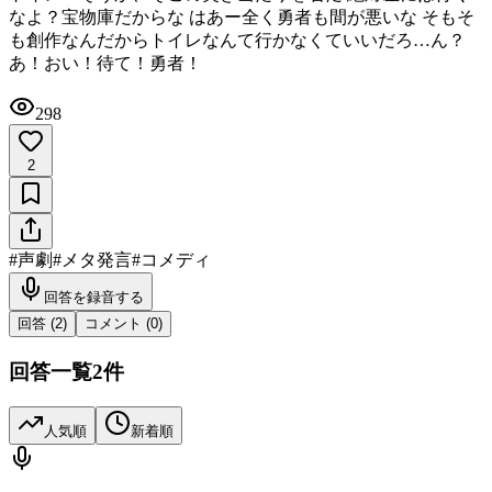
なよ？宝物庫だからな はあー全く勇者も間が悪いな そもそ
も創作なんだからトイレなんて行かなくていいだろ…ん？
あ！おい！待て！勇者！
298
2
#
声劇
#
メタ発言
#
コメディ
回答を録音する
回答 (
2
)
コメント (
0
)
回答一覧
2
件
人気順
新着順